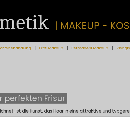
smetik
| MAKEUP - KOS
|
|
|
ichtsbehandlung
Profi MakeUp
Permanent MakeUp
Visagis
r perfekten Frisur
ichnet, ist die Kunst, das Haar in eine attraktive und typger
tylingprodukte zum Einsatz, um den gewünschten Look zu k