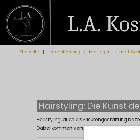
L.A. Ko
|
|
|
Startseite
Haarentfernung
Massagen
med. Ges
Hairstyling: Die Kunst de
Hairstyling, auch als Frisurengestaltung beze
Dabei kommen verschiedene Techniken und S