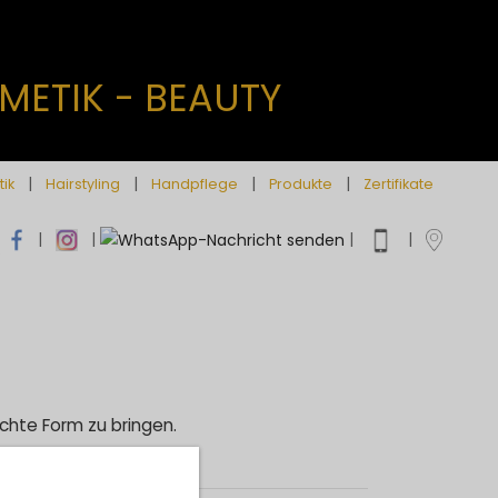
METIK - BEAUTY
|
|
|
|
tik
Hairstyling
Handpflege
Produkte
Zertifikate
|
|
|
|
echte Form zu bringen.
reieren.