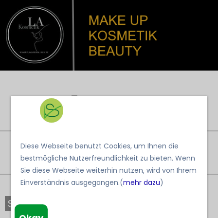
|
|
|
.
|
Diese Webseite benutzt Cookies, um Ihnen die
Menü >>
bestmögliche Nutzerfreundlichkeit zu bieten. Wenn
Sie diese Webseite weiterhin nutzen, wird von Ihrem
Einverständnis ausgegangen.(
mehr dazu
)
Schöne und gepflegte Hände
Okay