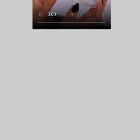
Kontaktdaten:
Lusine Aslanyan
Wirde Landen 19